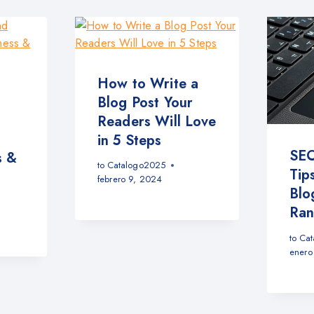
How to Write a
Blog Post Your
Readers Will Love
in 5 Steps
SEO
s &
to
Catalogo2025
Tip
febrero 9, 2024
Blo
Ran
to
Cat
enero