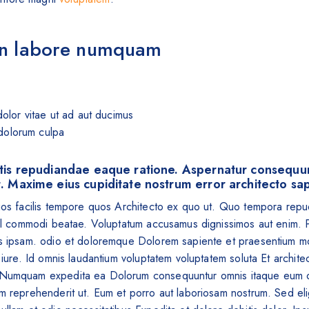
on labore numquam
olor vitae ut ad aut ducimus
 dolorum culpa
tis repudiandae eaque ratione. Aspernatur consequun
. Maxime eius cupiditate nostrum error architecto sa
uos facilis tempore quos Architecto ex quo ut. Quo tempora repud
hil commodi beatae. Voluptatum accusamus dignissimos aut enim. P
s ipsam. odio et doloremque Dolorem sapiente et praesentium mol
 iure. Id omnis laudantium voluptatem voluptatem soluta Et archite
Numquam expedita ea Dolorum consequuntur omnis itaque eum o
m reprehenderit ut. Eum et porro aut laboriosam nostrum. Sed eli