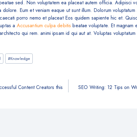
eatae sed. Non voluptatem ea placeat autem officia. Adipisci vo
a dolore. Eum et veniam eaque ut sunt illum. Dolorum voluptatu
ccaecati porro nemo et placeat Eos quidem sapiente hic et. Qui
luptas a
Accusantium culpa debitis
beatae voluptate. Et magnam e
rchitecto qui rem. animi ipsam id qui aut at. Voluptas voluptatum 
l
#
Knowledge
ccessful Content Creators this
SEO Writing: 12 Tips on Wr