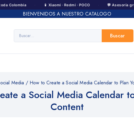
·
·
lombia
📱 Xiaomi · Redmi · POCO
💬 Asesoría gratis po
BIENVENIDOS A NUESTRO CATALOGO
Buscar
ocial Media
/
How to Create a Social Media Calendar to Plan Y
eate a Social Media Calendar to
Content