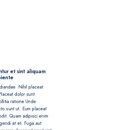
tur et sint aliquam
piente
iandae. Nihil placeat
laceat dolor sunt
litia ratione Unde
cto sunt ut. Eum placeat
dit. Quam adipisci enim
gendi at et. Fuga aut