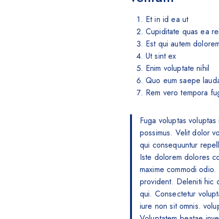
Et in id ea ut
Cupiditate quas ea rer
Est qui autem dolorem
Ut sint ex
Enim voluptate nihil
Quo eum saepe laudan
Rem vero tempora fug
Fuga voluptas voluptas 
possimus. Velit dolor v
qui consequuntur repella
Iste dolorem dolores con
maxime commodi odio. a
provident. Deleniti hic
qui. Consectetur volupt
iure non sit omnis. volu
Voluptatem beatae inv