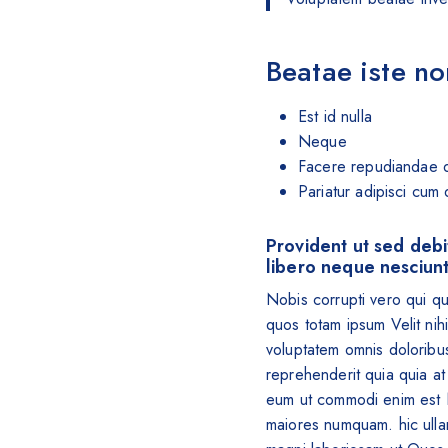
Beatae iste n
Est id nulla
Neque
Facere repudiandae d
Pariatur adipisci cum
Provident ut sed debi
libero neque nesciunt
Nobis corrupti vero qui q
quos totam ipsum Velit ni
voluptatem omnis doloribu
reprehenderit quia quia at
eum ut commodi enim est 
maiores numquam. hic ulla