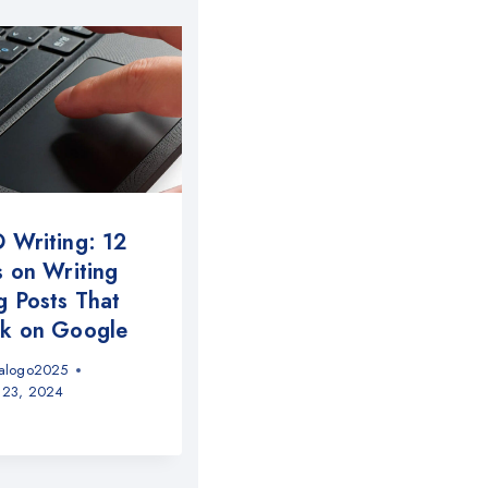
 Writing: 12
s on Writing
g Posts That
k on Google
alogo2025
 23, 2024