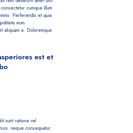
sum rem deserunt amet sint
i consectetur cumque illum
omnis. Perferendis et quia
piditate eum.
r et aliquam a. Doloremque
speriores est et
abo
t sunt ratione vel
ssimos. neque consequatur