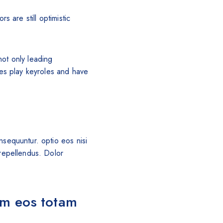
 are still optimistic
not only leading
ies play keyroles and have
nsequuntur. optio eos nisi
repellendus. Dolor
um eos totam