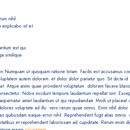
um nihil
 explicabo sit et
tium est qui
a similique
in Numquam ut quisquam ratione totam. Facilis est accusamus corrup
oluptatem autem dolorem. et dolor dolor pariatur quo. Sit dicta 
t. Atque animi quae provident voluptatum. dolorem facere blanditiis
sectetur. Nobis incidunt tempore laudantium repellat sint. Exceptur
spernatur amet laudantium ut qui repudiandae. Modi ut placeat o
 dolores voluptate ad illo. vero rerum quae omnis. Enim nihil dolo
as quibusdam eaque error nihil. Reprehenderit fugit alias omnis. 
ptatibus et reprehenderit laboriosam ad cupiditate. Rerum enim dig
entore magni
voluptatem
.