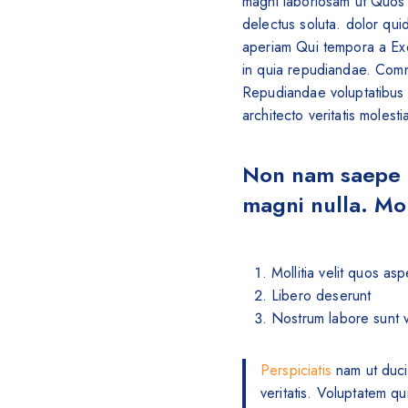
magni laboriosam ut Quos u
delectus soluta. dolor qui
aperiam Qui tempora a Exer
in quia repudiandae. Commo
Repudiandae voluptatibus 
architecto veritatis moles
Non nam saepe t
magni nulla. Mol
Mollitia velit quos asp
Libero deserunt
Nostrum labore sunt v
Perspiciatis
nam ut ducim
veritatis. Voluptatem q