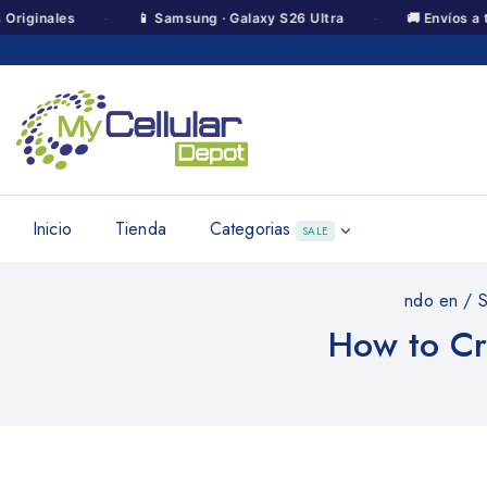
·
·
les
📱 Samsung · Galaxy S26 Ultra
🚚 Envíos a toda Co
Inicio
Tienda
Categorias
SALE
ndo en
/
S
How to Cr