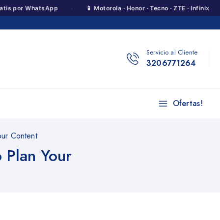
·
·
r WhatsApp
📱 Motorola · Honor · Tecno · ZTE · Infinix
🔒
Servicio al Cliente
3206771264
Ofertas!
our Content
 Plan Your