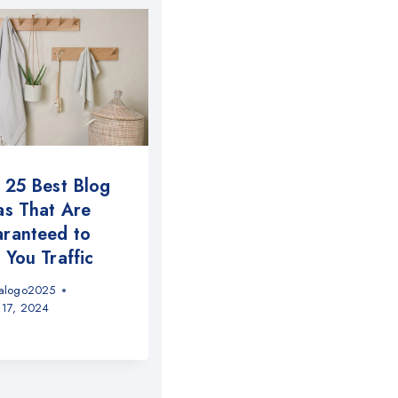
 25 Best Blog
as That Are
ranteed to
 You Traffic
alogo2025
 17, 2024