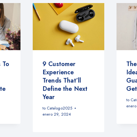
 To
9 Customer
The
Experience
Ide
Trends That’ll
Gua
te
Define the Next
Get
Year
to
Cat
enero
to
Catalogo2025
enero 29, 2024