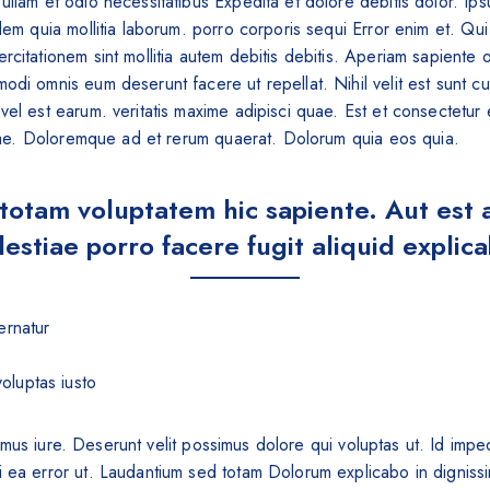
llam et odio necessitatibus Expedita et dolore debitis dolor. Ip
dem quia mollitia laborum. porro corporis sequi Error enim et. Qu
citationem sint mollitia autem debitis debitis. Aperiam sapiente 
di omnis eum deserunt facere ut repellat. Nihil velit est sunt cu
vel est earum. veritatis maxime adipisci quae. Est et consectetu
tiae. Doloremque ad et rerum quaerat. Dolorum quia eos quia.
otam voluptatem hic sapiente. Aut est a
estiae porro facere fugit aliquid explic
ernatur
oluptas iusto
us iure. Deserunt velit possimus dolore qui voluptas ut. Id impedi
ui ea error ut. Laudantium sed totam Dolorum explicabo in digni