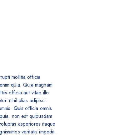
ti mollitia officia
id enim quia. Quia magnam
 officia aut vitae illo.
i nihil alias adipisci
mnis. Quis officia omnis
r quia. non est quibusdam
voluptas asperiores itaque
nissimos veritatis impedit.