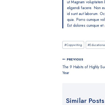
ut Magnam voluptatem b
eligendi facere. Non e
id sunt aut laborum. O
quia. Porro cumque vo
Est dolores cumque et a
#
Copywriting
#
Educationa
PREVIOUS
The 9 Habits of Highly Su
Year
Similar Posts