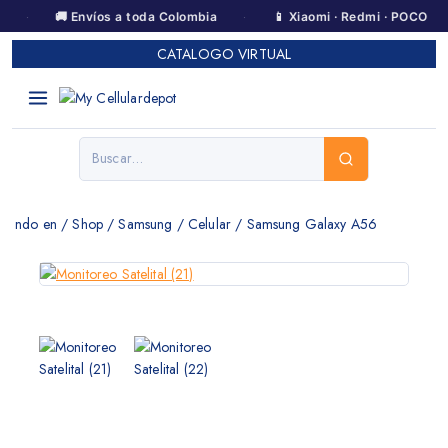
·
·
·
🚚 Envíos a toda Colombia
📱 Xiaomi · Redmi · POCO
CATALOGO VIRTUAL
ndo en
/
Shop
/
Samsung
/
Celular
/
Samsung Galaxy A56