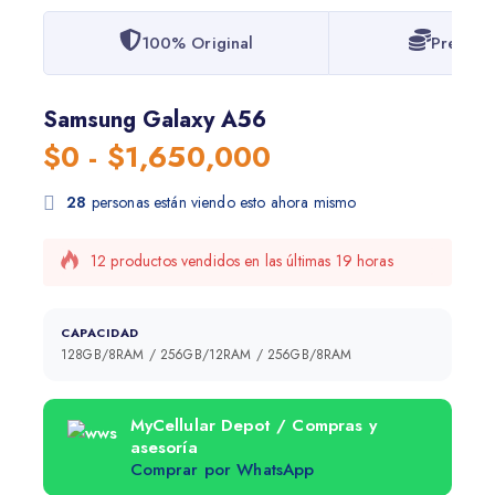
100% Original
Precios 
Samsung Galaxy A56
$
0
-
$
1,650,000
28
personas están viendo esto ahora mismo
12 productos vendidos en las últimas 19 horas
¡Se vende rápido! Más de 3 personas tienen este
artículo en sus carritos
CAPACIDAD
128GB/8RAM / 256GB/12RAM / 256GB/8RAM
MyCellular Depot / Compras y
asesoría
Comprar por WhatsApp